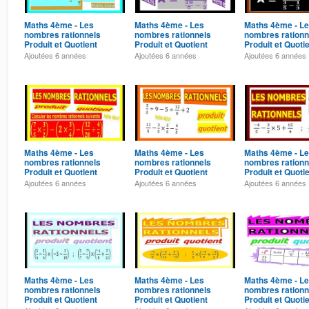
Maths 4ème - Les
Maths 4ème - Les
Maths 4ème - L
nombres rationnels
nombres rationnels
nombres rationn
Produit et Quotient
Produit et Quotient
Produit et Quoti
Exercice 28
Exercice 27
Exercice 26
Ajoutées
6 années
Ajoutées
6 années
Ajoutées
6 années
Maths 4ème - Les
Maths 4ème - Les
Maths 4ème - L
nombres rationnels
nombres rationnels
nombres rationn
Produit et Quotient
Produit et Quotient
Produit et Quoti
Exercice 24
Exercice 23
Exercice 22
Ajoutées
6 années
Ajoutées
6 années
Ajoutées
6 années
Maths 4ème - Les
Maths 4ème - Les
Maths 4ème - L
nombres rationnels
nombres rationnels
nombres rationn
Produit et Quotient
Produit et Quotient
Produit et Quoti