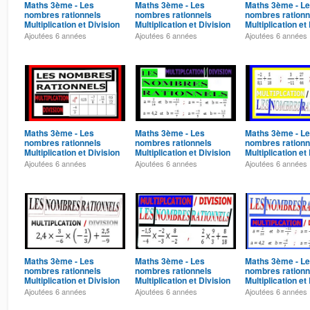
Maths 3ème - Les
Maths 3ème - Les
Maths 3ème - L
nombres rationnels
nombres rationnels
nombres rationn
Multiplication et Division
Multiplication et Division
Multiplication et
Exercice 19
Exercice 18
Exercice 17
Ajoutées
6 années
Ajoutées
6 années
Ajoutées
6 années
Maths 3ème - Les
Maths 3ème - Les
Maths 3ème - L
nombres rationnels
nombres rationnels
nombres rationn
Multiplication et Division
Multiplication et Division
Multiplication et
Exercice 15
Exercice 14
Exercice 13
Ajoutées
6 années
Ajoutées
6 années
Ajoutées
6 années
Maths 3ème - Les
Maths 3ème - Les
Maths 3ème - L
nombres rationnels
nombres rationnels
nombres rationn
Multiplication et Division
Multiplication et Division
Multiplication et
Exercice 11
Exercice 10
Exercice 9
Ajoutées
6 années
Ajoutées
6 années
Ajoutées
6 années