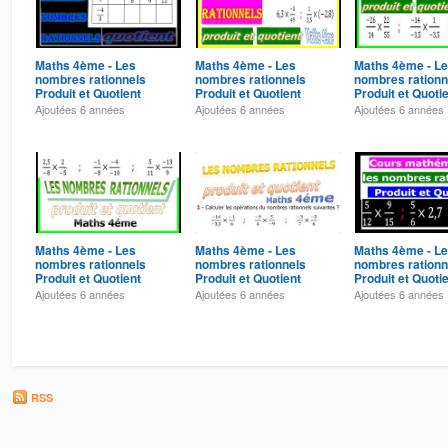
Maths 4ème - Les
Maths 4ème - Les
Maths 4ème - L
nombres rationnels
nombres rationnels
nombres rationn
Produit et Quotient
Produit et Quotient
Produit et Quoti
Exercice 8
Exercice 7
Exercice 6
Ajoutées
6 années
Ajoutées
6 années
Ajoutées
6 années
Maths 4ème - Les
Maths 4ème - Les
Maths 4ème - L
nombres rationnels
nombres rationnels
nombres rationn
Produit et Quotient
Produit et Quotient
Produit et Quoti
Exercice 4
Exercice 3
Exercice 2
Ajoutées
6 années
Ajoutées
6 années
Ajoutées
6 années
RSS