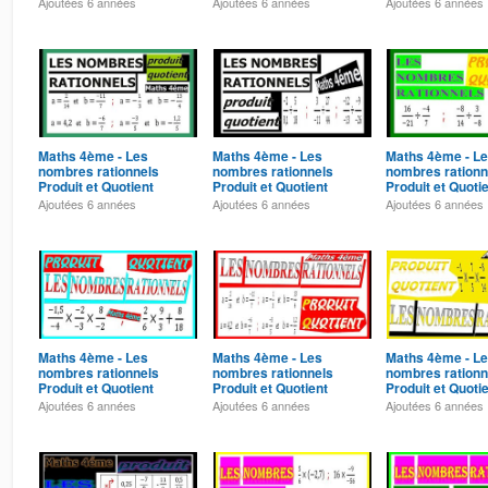
Exercice 20
Exercice 19
Exercice 18
Ajoutées
6 années
Ajoutées
6 années
Ajoutées
6 années
Maths 4ème - Les
Maths 4ème - Les
Maths 4ème - L
nombres rationnels
nombres rationnels
nombres rationn
Produit et Quotient
Produit et Quotient
Produit et Quoti
Exercice 16
Exercice 15
Exercice 14
Ajoutées
6 années
Ajoutées
6 années
Ajoutées
6 années
Maths 4ème - Les
Maths 4ème - Les
Maths 4ème - L
nombres rationnels
nombres rationnels
nombres rationn
Produit et Quotient
Produit et Quotient
Produit et Quoti
Exercice 12
Exercice 11
Exercice 10
Ajoutées
6 années
Ajoutées
6 années
Ajoutées
6 années